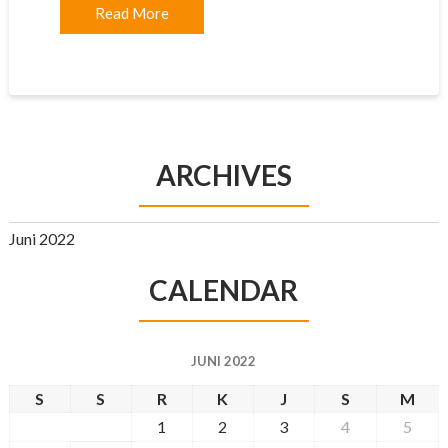
Read More
ARCHIVES
Juni 2022
CALENDAR
JUNI 2022
S
S
R
K
J
S
M
1
2
3
4
5